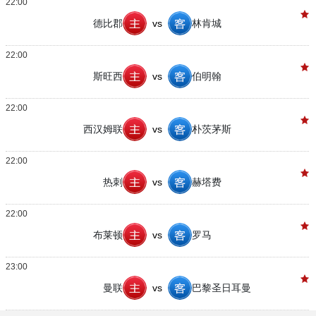
22:00
德比郡
vs
林肯城
22:00
斯旺西
vs
伯明翰
22:00
西汉姆联
vs
朴茨茅斯
22:00
热刺
vs
赫塔费
22:00
布莱顿
vs
罗马
23:00
曼联
vs
巴黎圣日耳曼