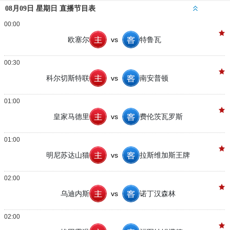
08月09日 星期日 直播节目表
00:00
欧塞尔
vs
特鲁瓦
00:30
科尔切斯特联
vs
南安普顿
01:00
皇家马德里
vs
费伦茨瓦罗斯
01:00
明尼苏达山猫
vs
拉斯维加斯王牌
02:00
乌迪内斯
vs
诺丁汉森林
02:00