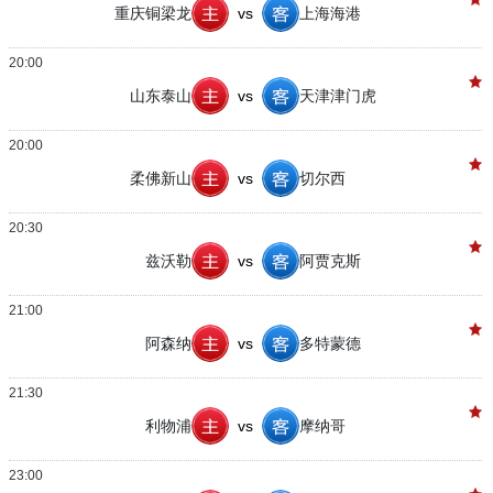
重庆铜梁龙
vs
上海海港
20:00
山东泰山
vs
天津津门虎
20:00
柔佛新山
vs
切尔西
20:30
兹沃勒
vs
阿贾克斯
21:00
阿森纳
vs
多特蒙德
21:30
利物浦
vs
摩纳哥
23:00