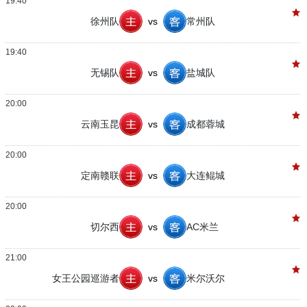
19:40
徐州队
vs
常州队
19:40
无锡队
vs
盐城队
20:00
云南玉昆
vs
成都蓉城
20:00
定南赣联
vs
大连鲲城
20:00
切尔西
vs
AC米兰
21:00
女王公园巡游者
vs
米尔沃尔