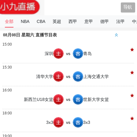
小9直播
全部
NBA
CBA
英超
西甲
意甲
德甲
法甲
中
08月08日 星期六 直播节目表
15:00
深圳
vs
青岛
15:30
清华大学
vs
上海交通大学
16:00
新西兰U18女篮
vs
世新大学女篮
18:00
3x3
vs
3x3
19:00