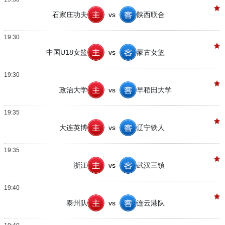
石家庄功夫
vs
陕西联合
19:30
中国U18女篮
vs
蒙古女篮
19:30
政治大学
vs
早稻田大学
19:35
大连英博
vs
辽宁铁人
19:35
浙江
vs
武汉三镇
19:40
泰州队
vs
连云港队