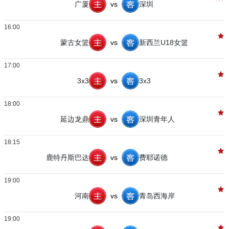
广厦
vs
深圳
16:00
蒙古女篮
vs
新西兰U18女篮
17:00
3x3
vs
3x3
18:00
延边龙鼎
vs
深圳青年人
18:15
鹿特丹斯巴达
vs
费耶诺德
19:00
河南
vs
青岛西海岸
19:00