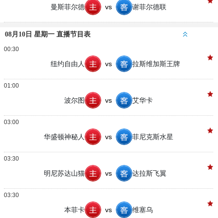
曼斯菲尔德
vs
谢菲尔德联
08月10日 星期一 直播节目表
00:30
纽约自由人
vs
拉斯维加斯王牌
01:00
波尔图
vs
艾华卡
03:00
华盛顿神秘人
vs
菲尼克斯水星
03:30
明尼苏达山猫
vs
达拉斯飞翼
03:30
本菲卡
vs
维塞乌