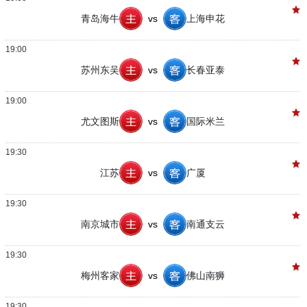
青岛海牛
vs
上海申花
19:00
苏州东吴
vs
长春亚泰
19:00
尤文图斯
vs
国际米兰
19:30
江苏
vs
广厦
19:30
南京城市
vs
南通支云
19:30
梅州客家
vs
佛山南狮
19:30