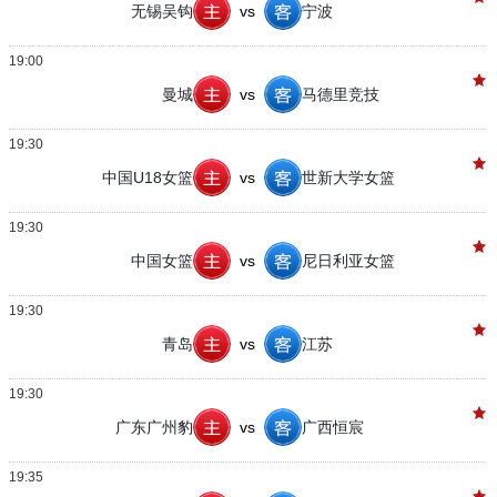
无锡吴钩
vs
宁波
19:00
曼城
vs
马德里竞技
19:30
中国U18女篮
vs
世新大学女篮
19:30
中国女篮
vs
尼日利亚女篮
19:30
青岛
vs
江苏
19:30
广东广州豹
vs
广西恒宸
19:35