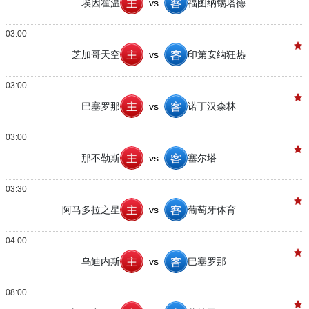
埃因霍温
vs
福图纳锡塔德
03:00
芝加哥天空
vs
印第安纳狂热
03:00
巴塞罗那
vs
诺丁汉森林
03:00
那不勒斯
vs
塞尔塔
03:30
阿马多拉之星
vs
葡萄牙体育
04:00
乌迪内斯
vs
巴塞罗那
08:00